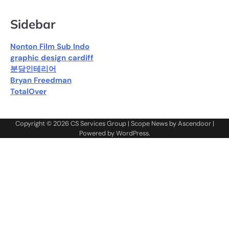
Sidebar
Nonton Film Sub Indo
graphic design cardiff
분당인테리어
Bryan Freedman
TotalOver
Copyright © 2026
CS Services Group
| Scope News by
Ascendoor
|
Powered by
WordPress
.