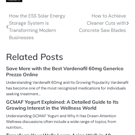
How the ESS Solar Energy
How to Achieve
Post
Storage System is
Cleaner Cuts with
navigation
Transforming Modern
Concrete Saw Blades
Businesses
Related Posts
Save More with the Best Vardenafil 60mg Generico
Prezzo Online
Understanding Vardenafil 60mg and Its Growing Popularity Vardenafil
has become one of the most recognized medications for individuals
seeking treatment…
GCMAF Yogurt Explained: A Detailed Guide to Its
Growing Interest in the Wellness World
Understanding GCMAF Yogurt and Why It Has Drawn Attention
Wellness discussions often include a wide range of topics, from
nutrition…